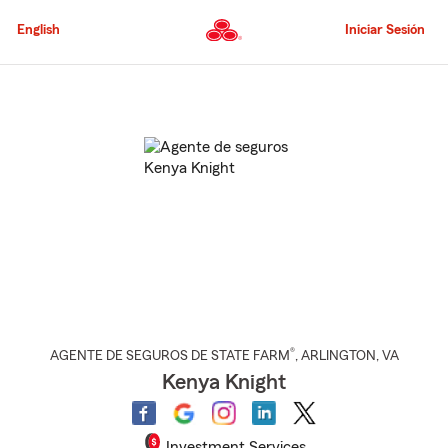
Pasar
al
English
Iniciar Sesión
contenido
principal
Comienzo
del
contenido
principal
®
AGENTE DE SEGUROS DE STATE FARM
,
ARLINGTON
, VA
Kenya Knight
Investment Services