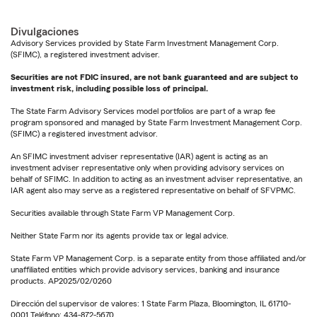
Divulgaciones
Advisory Services provided by State Farm Investment Management Corp.
(SFIMC), a registered investment adviser.
Securities are not FDIC insured, are not bank guaranteed and are subject to
investment risk, including possible loss of principal.
The State Farm Advisory Services model portfolios are part of a wrap fee
program sponsored and managed by State Farm Investment Management Corp.
(SFIMC) a registered investment advisor.
An SFIMC investment adviser representative (IAR) agent is acting as an
investment adviser representative only when providing advisory services on
behalf of SFIMC. In addition to acting as an investment adviser representative, an
IAR agent also may serve as a registered representative on behalf of SFVPMC.
Securities available through State Farm VP Management Corp.
Neither State Farm nor its agents provide tax or legal advice.
State Farm VP Management Corp. is a separate entity from those affiliated and/or
unaffiliated entities which provide advisory services, banking and insurance
products. AP2025/02/0260
Dirección del supervisor de valores: 1 State Farm Plaza, Bloomington, IL 61710-
0001 Teléfono: 434-872-5670