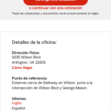
de
de
5
5
o continuar con una cotización
dígitos
dígitos
Todas las cotizaciones y documentos serán proporcionados en inglés.
Detalles de la oficina:
Dirección física:
5235 Wilson Blvd
Arlington
,
VA
22205
Cómo llegar
Punto de referencia:
Estamos cerca de Safeway en Wilson, junto a la
intersección de Wilson Blvd y George Mason.
Idiomas:
Inglés
Español