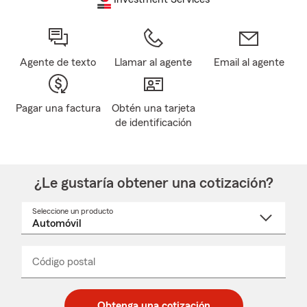
Agente de texto
Llamar al agente
Email al agente
Pagar una factura
Obtén una tarjeta
de identificación
¿Le gustaría obtener una cotización?
Seleccione un producto
Seleccione
un
nombre
de
producto
del
Código postal
Ingresa
Ingresa
_____
menú
un
un
desplegable
código
código
postal
postal
Obtenga una cotización