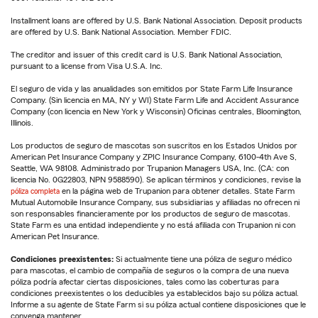
Installment loans are offered by U.S. Bank National Association. Deposit products
are offered by U.S. Bank National Association. Member FDIC.
The creditor and issuer of this credit card is U.S. Bank National Association,
pursuant to a license from Visa U.S.A. Inc.
El seguro de vida y las anualidades son emitidos por State Farm Life Insurance
Company. (Sin licencia en MA, NY y WI) State Farm Life and Accident Assurance
Company (con licencia en New York y Wisconsin) Oficinas centrales, Bloomington,
Illinois.
Los productos de seguro de mascotas son suscritos en los Estados Unidos por
American Pet Insurance Company y ZPIC Insurance Company, 6100-4th Ave S,
Seattle, WA 98108. Administrado por Trupanion Managers USA, Inc. (CA: con
licencia No. 0G22803, NPN 9588590). Se aplican términos y condiciones, revise la
póliza completa
en la página web de Trupanion para obtener detalles. State Farm
Mutual Automobile Insurance Company, sus subsidiarias y afiliadas no ofrecen ni
son responsables financieramente por los productos de seguro de mascotas.
State Farm es una entidad independiente y no está afiliada con Trupanion ni con
American Pet Insurance.
Condiciones preexistentes:
Si actualmente tiene una póliza de seguro médico
para mascotas, el cambio de compañía de seguros o la compra de una nueva
póliza podría afectar ciertas disposiciones, tales como las coberturas para
condiciones preexistentes o los deducibles ya establecidos bajo su póliza actual.
Informe a su agente de State Farm si su póliza actual contiene disposiciones que le
convenga mantener.