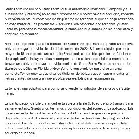
State Farm (incluyendo State Farm Mutual Automobile Insurance Company y sus
subsidiarias y afiliadas) no se hace responsable y no respalda ni aprueba, implícita
ni explícitamente, el contenido de ningún sitio de terceros al que se haga referencia
en este material. Los productos y servicios son ofrecidos por terceros y State
Farm no garantiza la mercantabilidad, la idoneidad ni la calidad de los productos y
servicios de terceros.
Beneficio disponible para los clientes de State Farm que han comprado una nueva
póliza de seguro de vida desde el 1 de enero de 2022. Si bien cualquier persona
mayor de 18 años puede unirse a Life Enhanced, es posible que ciertas funciones
de la aplicación, incluyendo las recompensas, no estén disponibles a menos que
tengas una póliza de seguro de vida elegible de State Farm.En este momento, los
titulares de póliza en Florida y New York no son elegibles para el programa
completo.Ten en cuenta que algunos titulares de póliza pueden experimentar un
retraso antes de que una nueva póliza sea elegible para recompensas.
Esto no es una solicitud para comprar o vender productos de seguros de State
Farm.
La participación de Life Enhanced está sujeta a la elegibilidad del programa y varía
según el estado. Sujeto a los términos y condiciones del acuerdo. La aplicación Life
Enhanced está disponible para Android e iOS. Es posible que se requiera un
dispositivo móvil iOS o Android para usar todas las funciones del programa Life
Enhanced. Los clientes deben aceptar autorizar a State Farm a recopilar datos
sobre salud y bienestar. Los usuarios de aplicaciones móviles deben aceptar un
acuerdo de licencia.